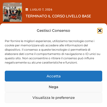
LUGLIO
7
, 2026
TERMINATO IL CORSO LIVELLO BASE
Gestisci Consenso
MAGGIO
5
, 2026
Per fornire le migliori esperienze, utilizziamo tecnologie come i
cookie per memorizzare e/o accedere alle informazioni del
So BEER Party
dispositivo. Il consenso a queste tecnologie ci permetterà di
elaborare dati come il comportamento di navigazione o ID unici su
questo sito. Non acconsentire o ritirare il consenso può influire
negativamente su alcune caratteristiche e funzioni.
Contattaci
Accetta
055 894991
Nega
Segreteria@pacampi.it
Visualizza le preferenze
Via Orly 35 50013 Campi Bisenzio (FI)