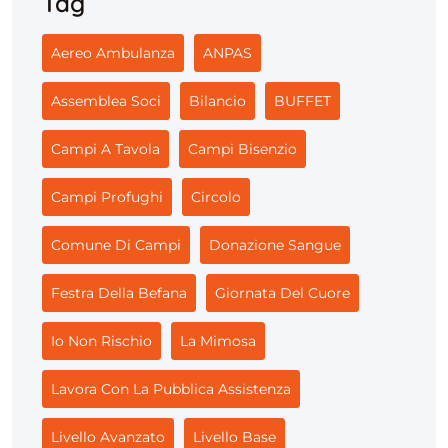
Tag
Aereo Ambulanza
ANPAS
Assemblea Soci
Bilancio
BUFFET
Campi A Tavola
Campi Bisenzio
Campi Profughi
Circolo
Comune Di Campi
Donazione Sangue
Festra Della Befana
Giornata Del Cuore
Io Non Rischio
La Mimosa
Lavora Con La Pubblica Assistenza
Livello Avanzato
Livello Base