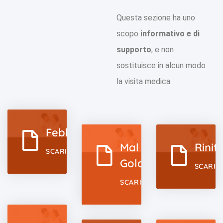
Questa sezione ha uno
scopo
informativo e di
supporto
, e non
sostituisce in alcun modo
la visita medica.
Febbre
Mal Di
Rinit
SCARICA
Gola
SCARIC
SCARICA