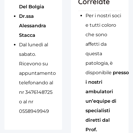
Correlate
Del Bolgia
Per i nostri soci
Dr.ssa
e tutti coloro
Alessandra
che sono
Stacca
affetti da
Dal lunedì al
questa
sabato.
patologia, è
Ricevono su
disponibile
presso
appuntamento
i nostri
telefonando al
ambulatori
nr 3476148725
un’equipe di
o al nr
specialisti
0558949949
diretti dal
Prof.