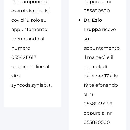
Per tamponi ed
oppure al nr
esami sierologici
055890500
covid 19 solo su
Dr. Ezio
appuntamento,
Truppa
riceve
prenotando al
su
numero
appuntamento
0554211617
il martedì e il
oppure online al
mercoledì
sito
dalle ore 17 alle
syncoda.synlab.it.
19 telefonando
al nr
0558949999
oppure al nr
055890500