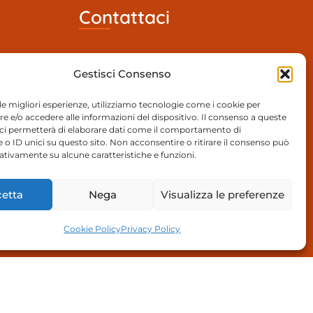
Contattaci
055 894991
024
Gestisci Consenso
×1000
Segreteria@pacampi.it
 Cf
 le migliori esperienze, utilizziamo tecnologie come i cookie per
 e/o accedere alle informazioni del dispositivo. Il consenso a queste
Via Orly 35 50013 Campi Bisenzio
ci permetterà di elaborare dati come il comportamento di
 o ID unici su questo sito. Non acconsentire o ritirare il consenso può
(FI)
gativamente su alcune caratteristiche e funzioni.
 CORSO
etta
Nega
Visualizza le preferenze
Cookie Policy
Privacy Policy