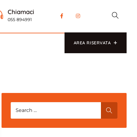
Chiamaci
055 894991
AREA RISERVATA
Search for:
SEARCH