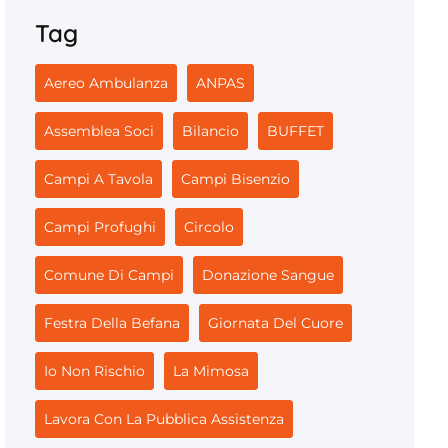
Tag
Aereo Ambulanza
ANPAS
Assemblea Soci
Bilancio
BUFFET
Campi A Tavola
Campi Bisenzio
Campi Profughi
Circolo
Comune Di Campi
Donazione Sangue
Festra Della Befana
Giornata Del Cuore
Io Non Rischio
La Mimosa
Lavora Con La Pubblica Assistenza