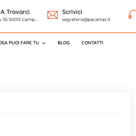
 A Trovarci
Scrivici
ly 35 50013 Campi
segreteria@pacampi.it
o (FI)
OSA PUOI FARE TU
BLOG
CONTATTI