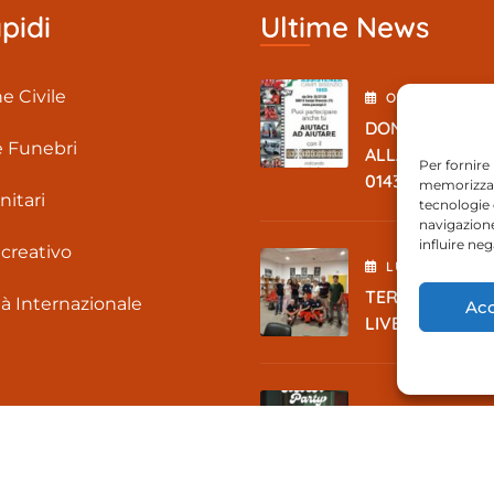
pidi
Ultime News
e Civile
OTTOBRE
10
, 2
DONA IL TUO 5
 Funebri
ALLA PACAMPI –
Per fornire
01437110487
memorizzare
nitari
tecnologie 
navigazione
influire ne
icreativo
LUGLIO
7
, 2026
TERMINATO IL
tà Internazionale
Acc
LIVELLO BASE
MAGGIO
5
, 2026
So BEER Party