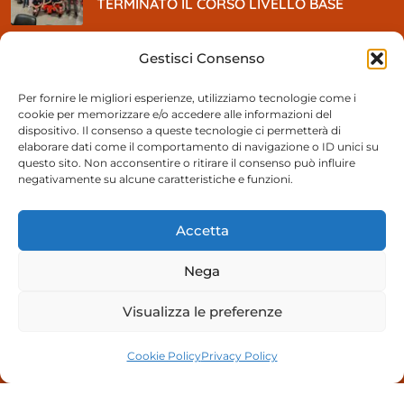
TERMINATO IL CORSO LIVELLO BASE
Gestisci Consenso
MAGGIO
5
, 2026
Per fornire le migliori esperienze, utilizziamo tecnologie come i
cookie per memorizzare e/o accedere alle informazioni del
So BEER Party
dispositivo. Il consenso a queste tecnologie ci permetterà di
elaborare dati come il comportamento di navigazione o ID unici su
questo sito. Non acconsentire o ritirare il consenso può influire
negativamente su alcune caratteristiche e funzioni.
Contattaci
Accetta
055 894991
Nega
Segreteria@pacampi.it
Visualizza le preferenze
Via Orly 35 50013 Campi Bisenzio (FI)
Cookie Policy
Privacy Policy