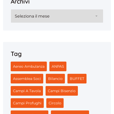
Archivi
Archivi
Tag
Aereo Ambulanza
ANPAS
Assemblea Soci
Bilancio
BUFFET
Campi A Tavola
Campi Bisenzio
Campi Profughi
Circolo