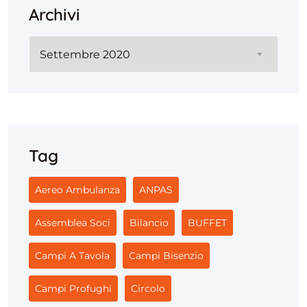
Archivi
Archivi
Tag
Aereo Ambulanza
ANPAS
Assemblea Soci
Bilancio
BUFFET
Campi A Tavola
Campi Bisenzio
Campi Profughi
Circolo