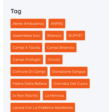
Tag
Aereo Ambulanza
ANPAS
Assemblea Soci
Bilancio
BUFFET
Campi A Tavola
Campi Bisenzio
Campi Profughi
Circolo
Comune Di Campi
Donazione Sangue
Festra Della Befana
Giornata Del Cuore
Io Non Rischio
La Mimosa
Lavora Con La Pubblica Assistenza