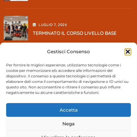
LUGLIO
7
, 2026
TERMINATO IL CORSO LIVELLO BASE
Gestisci Consenso
MAGGIO
5
, 2026
Per fornire le migliori esperienze, utilizziamo tecnologie come i
cookie per memorizzare e/o accedere alle informazioni del
So BEER Party
dispositivo. Il consenso a queste tecnologie ci permetterà di
elaborare dati come il comportamento di navigazione o ID unici su
questo sito. Non acconsentire o ritirare il consenso può influire
negativamente su alcune caratteristiche e funzioni.
Contattaci
Accetta
055 894991
Nega
Segreteria@pacampi.it