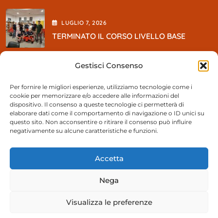
LUGLIO
7
, 2026
TERMINATO IL CORSO LIVELLO BASE
Gestisci Consenso
MAGGIO
5
, 2026
Per fornire le migliori esperienze, utilizziamo tecnologie come i
cookie per memorizzare e/o accedere alle informazioni del
So BEER Party
dispositivo. Il consenso a queste tecnologie ci permetterà di
elaborare dati come il comportamento di navigazione o ID unici su
questo sito. Non acconsentire o ritirare il consenso può influire
negativamente su alcune caratteristiche e funzioni.
Contattaci
Accetta
055 894991
Nega
Segreteria@pacampi.it
Visualizza le preferenze
Via Orly 35 50013 Campi Bisenzio (FI)