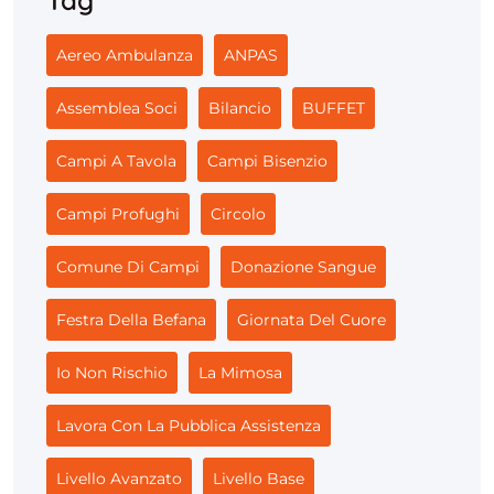
Aereo Ambulanza
ANPAS
Assemblea Soci
Bilancio
BUFFET
Campi A Tavola
Campi Bisenzio
Campi Profughi
Circolo
Comune Di Campi
Donazione Sangue
Festra Della Befana
Giornata Del Cuore
Io Non Rischio
La Mimosa
Lavora Con La Pubblica Assistenza
Livello Avanzato
Livello Base