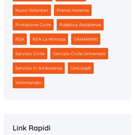
Nuovi Volontari
Pranzo Insieme
Protezione Civile
Pubblica Assistenza
RSA
RSA La Mimosa
SAHARAWI
Servizio Civile
Servizio Civile Universale
Servizio In Ambulanza
Unicoopfi
Volontariato
Link Rapidi