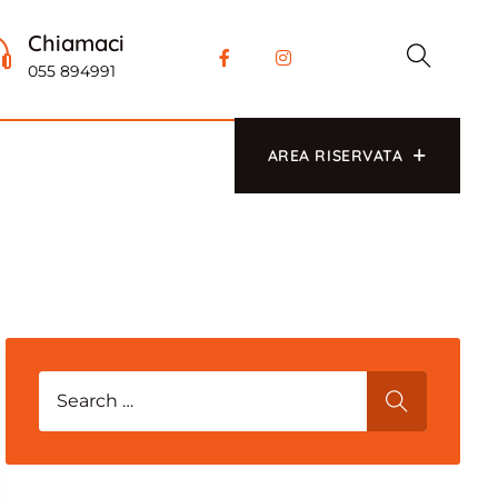
Chiamaci
055 894991
AREA RISERVATA
Search for:
SEARCH