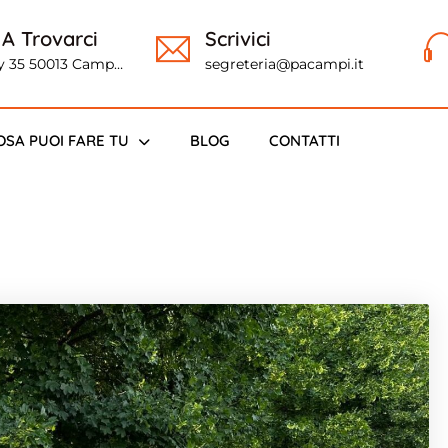
 A Trovarci
Scrivici
ly 35 50013 Campi
segreteria@pacampi.it
o (FI)
OSA PUOI FARE TU
BLOG
CONTATTI