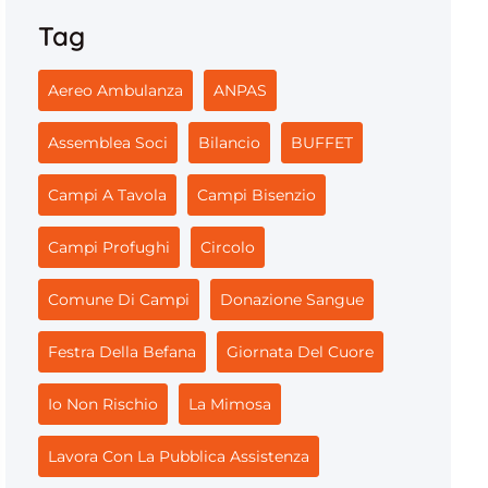
Tag
Aereo Ambulanza
ANPAS
Assemblea Soci
Bilancio
BUFFET
Campi A Tavola
Campi Bisenzio
Campi Profughi
Circolo
Comune Di Campi
Donazione Sangue
Festra Della Befana
Giornata Del Cuore
Io Non Rischio
La Mimosa
Lavora Con La Pubblica Assistenza