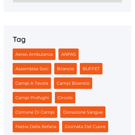
Tag
Aereo Ambulanza
ANPAS
Assemblea Soci
Bilancio
BUFFET
Campi A Tavola
Campi Bisenzio
Campi Profughi
Circolo
Comune Di Campi
Donazione Sangue
Festra Della Befana
Giornata Del Cuore