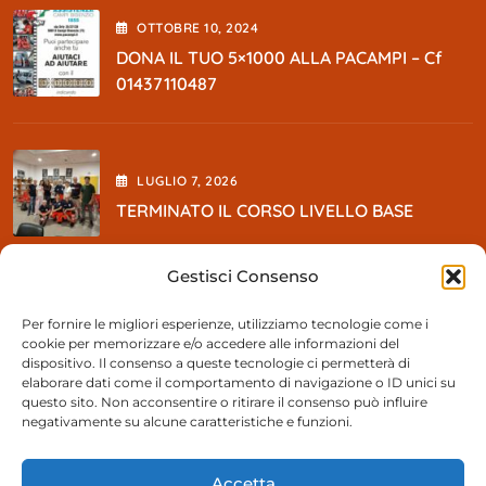
OTTOBRE
10
, 2024
DONA IL TUO 5×1000 ALLA PACAMPI – Cf
01437110487
LUGLIO
7
, 2026
TERMINATO IL CORSO LIVELLO BASE
Gestisci Consenso
MAGGIO
5
, 2026
Per fornire le migliori esperienze, utilizziamo tecnologie come i
cookie per memorizzare e/o accedere alle informazioni del
So BEER Party
dispositivo. Il consenso a queste tecnologie ci permetterà di
elaborare dati come il comportamento di navigazione o ID unici su
questo sito. Non acconsentire o ritirare il consenso può influire
negativamente su alcune caratteristiche e funzioni.
Contattaci
Accetta