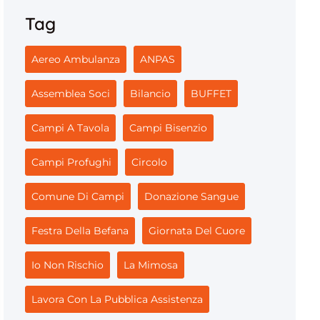
Tag
Aereo Ambulanza
ANPAS
Assemblea Soci
Bilancio
BUFFET
Campi A Tavola
Campi Bisenzio
Campi Profughi
Circolo
Comune Di Campi
Donazione Sangue
Festra Della Befana
Giornata Del Cuore
Io Non Rischio
La Mimosa
Lavora Con La Pubblica Assistenza