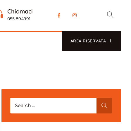
Chiamaci
055 894991
AREA RISERVATA
Search for:
SEARCH