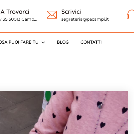
 A Trovarci
Scrivici
ly 35 50013 Campi
segreteria@pacampi.it
o (FI)
OSA PUOI FARE TU
BLOG
CONTATTI