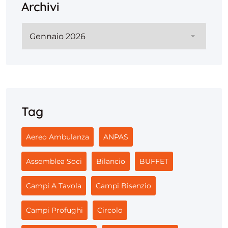
Archivi
Archivi
Tag
Aereo Ambulanza
ANPAS
Assemblea Soci
Bilancio
BUFFET
Campi A Tavola
Campi Bisenzio
Campi Profughi
Circolo